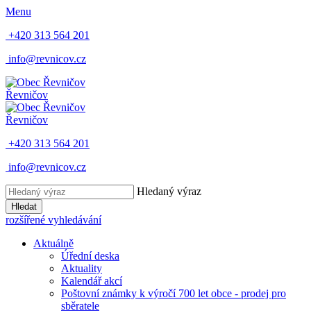
Menu
+420 313 564 201
info@revnicov.cz
Řevničov
Řevničov
+420 313 564 201
info@revnicov.cz
Hledaný výraz
Hledat
rozšířené vyhledávání
Aktuálně
Úřední deska
Aktuality
Kalendář akcí
Poštovní známky k výročí 700 let obce - prodej pro
sběratele