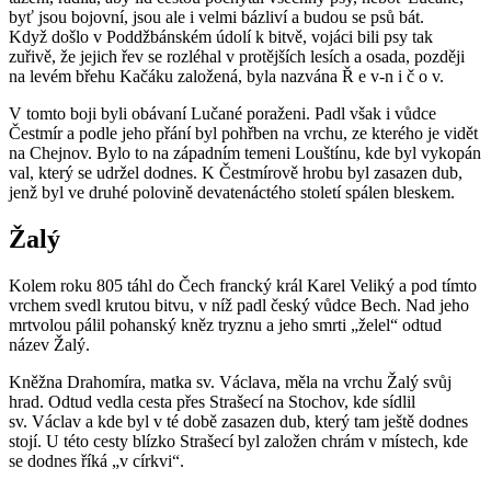
byť jsou bojovní, jsou ale i velmi bázliví a budou se psů bát.
Když došlo v Poddžbánském údolí k bitvě, vojáci bili psy tak
zuřivě, že jejich řev se rozléhal v protějších lesích a osada, později
na levém břehu Kačáku založená, byla nazvána Ř e v-n i č o v.
V tomto boji byli obávaní Lučané poraženi. Padl však i vůdce
Čestmír a podle jeho přání byl pohřben na vrchu, ze kterého je vidět
na Chejnov. Bylo to na západním temeni Louštínu, kde byl vykopán
val, který se udržel dodnes. K Čestmírově hrobu byl zasazen dub,
jenž byl ve druhé polovině devatenáctého století spálen bleskem.
Žalý
Kolem roku 805 táhl do Čech francký král Karel Veliký a pod tímto
vrchem svedl krutou bitvu, v níž padl český vůdce Bech. Nad jeho
mrtvolou pálil pohanský kněz tryznu a jeho smrti „želel“ odtud
název Žalý.
Kněžna Drahomíra, matka sv. Václava, měla na vrchu Žalý svůj
hrad. Odtud vedla cesta přes Strašecí na Stochov, kde sídlil
sv. Václav a kde byl v té době zasazen dub, který tam ještě dodnes
stojí. U této cesty blízko Strašecí byl založen chrám v místech, kde
se dodnes říká „v církvi“.