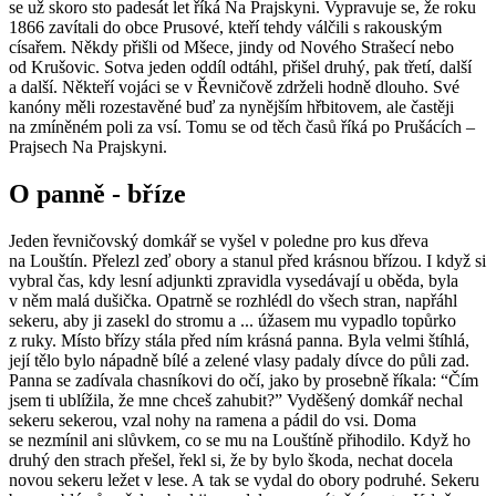
se už skoro sto padesát let říká Na Prajskyni. Vypravuje se, že roku
1866 zavítali do obce Prusové, kteří tehdy válčili s rakouským
císařem. Někdy přišli od Mšece, jindy od Nového Strašecí nebo
od Krušovic. Sotva jeden oddíl odtáhl, přišel druhý, pak třetí, další
a další. Někteří vojáci se v Řevničově zdrželi hodně dlouho. Své
kanóny měli rozestavěné buď za nynějším hřbitovem, ale častěji
na zmíněném poli za vsí. Tomu se od těch časů říká po Prušácích –
Prajsech Na Prajskyni.
O panně - bříze
Jeden řevničovský domkář se vyšel v poledne pro kus dřeva
na Louštín. Přelezl zeď obory a stanul před krásnou břízou. I když si
vybral čas, kdy lesní adjunkti zpravidla vysedávají u oběda, byla
v něm malá dušička. Opatrně se rozhlédl do všech stran, napřáhl
sekeru, aby ji zasekl do stromu a ... úžasem mu vypadlo topůrko
z ruky. Místo břízy stála před ním krásná panna. Byla velmi štíhlá,
její tělo bylo nápadně bílé a zelené vlasy padaly dívce do půli zad.
Panna se zadívala chasníkovi do očí, jako by prosebně říkala: “Čím
jsem ti ublížila, že mne chceš zahubit?” Vyděšený domkář nechal
sekeru sekerou, vzal nohy na ramena a pádil do vsi. Doma
se nezmínil ani slůvkem, co se mu na Louštíně přihodilo. Když ho
druhý den strach přešel, řekl si, že by bylo škoda, nechat docela
novou sekeru ležet v lese. A tak se vydal do obory podruhé. Sekeru