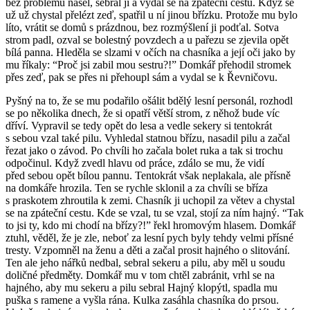
bez problémů našel, sebral ji a vydal se na zpáteční cestu. Když se
už už chystal přelézt zeď, spatřil u ní jinou břízku. Protože mu bylo
líto, vrátit se domů s prázdnou, bez rozmýšlení ji podťal. Sotva
strom padl, ozval se bolestný povzdech a u pařezu se zjevila opět
bílá panna. Hleděla se slzami v očích na chasníka a její oči jako by
mu říkaly: “Proč jsi zabil mou sestru?!” Domkář přehodil stromek
přes zeď, pak se přes ni přehoupl sám a vydal se k Řevničovu.
Pyšný na to, že se mu podařilo ošálit bdělý lesní personál, rozhodl
se po několika dnech, že si opatří větší strom, z něhož bude víc
dříví. Vypravil se tedy opět do lesa a vedle sekery si tentokrát
s sebou vzal také pilu. Vyhledal statnou břízu, nasadil pilu a začal
řezat jako o závod. Po chvíli ho začala bolet ruka a tak si trochu
odpočinul. Když zvedl hlavu od práce, zdálo se mu, že vidí
před sebou opět bílou pannu. Tentokrát však neplakala, ale přísně
na domkáře hrozila. Ten se rychle sklonil a za chvíli se bříza
s praskotem zhroutila k zemi. Chasník ji uchopil za větev a chystal
se na zpáteční cestu. Kde se vzal, tu se vzal, stojí za ním hajný. “Tak
to jsi ty, kdo mi chodí na břízy?!” řekl hromovým hlasem. Domkář
ztuhl, věděl, že je zle, neboť za lesní pych byly tehdy velmi přísné
tresty. Vzpomněl na ženu a děti a začal prosit hajného o slitování.
Ten ale jeho nářků nedbal, sebral sekeru a pilu, aby měl u soudu
doličné předměty. Domkář mu v tom chtěl zabránit, vrhl se na
hajného, aby mu sekeru a pilu sebral Hajný klopýtl, spadla mu
puška s ramene a vyšla rána. Kulka zasáhla chasníka do prsou.