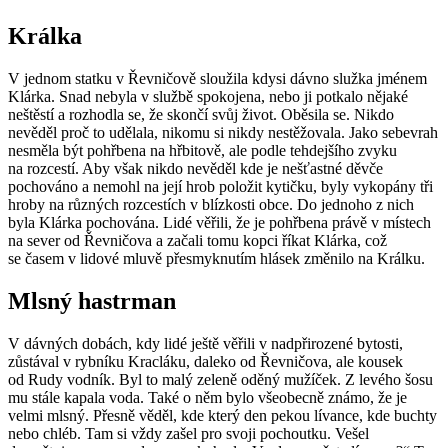
Králka
V jednom statku v Řevničově sloužila kdysi dávno služka jménem
Klárka. Snad nebyla v službě spokojena, nebo ji potkalo nějaké
neštěstí a rozhodla se, že skončí svůj život. Oběsila se. Nikdo
nevěděl proč to udělala, nikomu si nikdy nestěžovala. Jako sebevrah
nesměla být pohřbena na hřbitově, ale podle tehdejšího zvyku
na rozcestí. Aby však nikdo nevěděl kde je nešťastné děvče
pochováno a nemohl na její hrob položit kytičku, byly vykopány tři
hroby na různých rozcestích v blízkosti obce. Do jednoho z nich
byla Klárka pochována. Lidé věřili, že je pohřbena právě v místech
na sever od Řevničova a začali tomu kopci říkat Klárka, což
se časem v lidové mluvě přesmyknutím hlásek změnilo na Králku.
Mlsný hastrman
V dávných dobách, kdy lidé ještě věřili v nadpřirozené bytosti,
zůstával v rybníku Kracláku, daleko od Řevničova, ale kousek
od Rudy vodník. Byl to malý zeleně oděný mužíček. Z levého šosu
mu stále kapala voda. Také o něm bylo všeobecně známo, že je
velmi mlsný. Přesně věděl, kde který den pekou lívance, kde buchty
nebo chléb. Tam si vždy zašel pro svoji pochoutku. Vešel