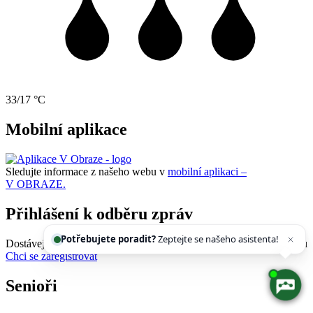
33/17 °C
Mobilní aplikace
Sledujte informace z našeho webu v
mobilní aplikaci –
V OBRAZE.
Přihlášení k odběru zpráv
Potřebujete poradit?
Zeptejte se našeho asistenta!
Dostávejte
informace z našeho webu
prostřednictvím SMS a e-mailů
Chci se zaregistrovat
Senioři