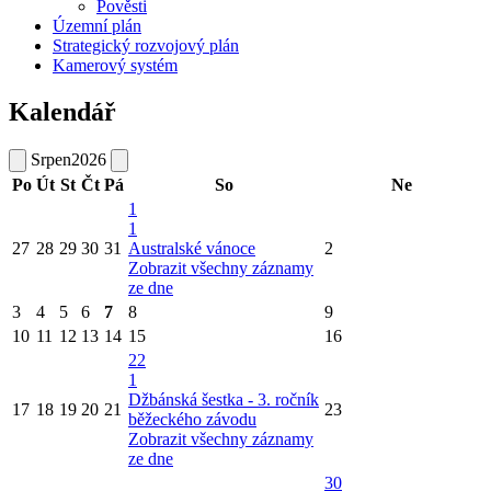
Pověsti
Územní plán
Strategický rozvojový plán
Kamerový systém
Kalendář
Srpen
2026
Po
Út
St
Čt
Pá
So
Ne
1
1
27
28
29
30
31
Australské vánoce
2
Zobrazit všechny záznamy
ze dne
3
4
5
6
7
8
9
10
11
12
13
14
15
16
22
1
Džbánská šestka - 3. ročník
17
18
19
20
21
23
běžeckého závodu
Zobrazit všechny záznamy
ze dne
30