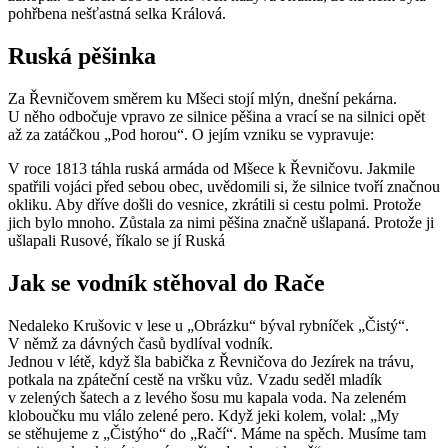
pohřbena nešťastná selka Králová.
Ruská pěšinka
Za Řevničovem směrem ku Mšeci stojí mlýn, dnešní pekárna.
U něho odbočuje vpravo ze silnice pěšina a vrací se na silnici opět
až za zatáčkou „Pod horou“. O jejím vzniku se vypravuje:
V roce 1813 táhla ruská armáda od Mšece k Řevničovu. Jakmile
spatřili vojáci před sebou obec, uvědomili si, že silnice tvoří značnou
okliku. Aby dříve došli do vesnice, zkrátili si cestu polmi. Protože
jich bylo mnoho. Zůstala za nimi pěšina značně ušlapaná. Protože ji
ušlapali Rusové, říkalo se jí Ruská
Jak se vodník stěhoval do Rače
Nedaleko Krušovic v lese u „Obrázku“ býval rybníček „Čistý“.
V němž za dávných časů bydlíval vodník.
Jednou v létě, když šla babička z Řevničova do Jezírek na trávu,
potkala na zpáteční cestě na vršku vůz. Vzadu seděl mladík
v zelených šatech a z levého šosu mu kapala voda. Na zeleném
kloboučku mu vlálo zelené pero. Když jeki kolem, volal: „My
se stěhujeme z „Čistýho“ do „Račí“. Máme na spěch. Musíme tam