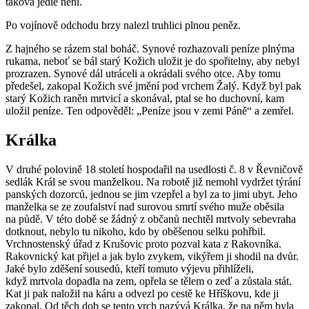
taková jedle není.
Po vojínově odchodu brzy nalezl truhlici plnou peněz.
Z hajného se rázem stal boháč. Synové rozhazovali peníze plnýma
rukama, neboť se bál starý Kožich uložit je do spořitelny, aby nebyl
prozrazen. Synové dál utráceli a okrádali svého otce. Aby tomu
předešel, zakopal Kožich své jmění pod vrchem Žalý. Když byl pak
starý Kožich raněn mrtvicí a skonával, ptal se ho duchovní, kam
uložil peníze. Ten odpověděl: „Peníze jsou v zemi Páně“ a zemřel.
Králka
V druhé polovině 18 století hospodařil na usedlosti č. 8 v Řevničově
sedlák Král se svou manželkou. Na robotě již nemohl vydržet týrání
panských dozorců, jednou se jim vzepřel a byl za to jimi ubyt. Jeho
manželka se ze zoufalství nad surovou smrtí svého muže oběsila
na půdě. V této době se žádný z občanů nechtěl mrtvoly sebevraha
dotknout, nebylo tu nikoho, kdo by oběšenou selku pohřbil.
Vrchnostenský úřad z Krušovic proto pozval kata z Rakovníka.
Rakovnický kat přijel a jak bylo zvykem, vikýřem ji shodil na dvůr.
Jaké bylo zděšení sousedů, kteří tomuto výjevu přihlíželi,
když mrtvola dopadla na zem, opřela se tělem o zeď a zůstala stát.
Kat ji pak naložil na káru a odvezl po cestě ke Hříškovu, kde ji
zakopal. Od těch dob se tento vrch nazývá Králka, že na něm byla