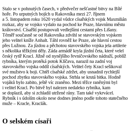
Stalo se v pohnutých časech, v předvečer nešťastné bitvy na Bílé
hoře. Po urputných bojích u Rakovníka mezi 27. říjnem
a 5. listopadem roku 1620 vydal vůdce císařských vojsk Maxmilián
rozkaz, aby se vojsko vydalo na pochod ke Praze, hlavnímu městu
království. Císařští postupovali vedlejšími cestami přes Lišany.
Téměř současně se od Rakovníka zdvihl se stavovským vojskem
jeho velitel kníže Anhalt. Táhl rovněž ke Praze, ale hlavní cestou
přes Lužnou. Za jízdou a pěchotou stavovského vojska jela artilerie
s několika těžkými děly. Záda armádě kryla jízdní četa, které velel
český rytíř Kracl. Jižně od nynějšího řevničovského nádraží, poblíž
rybníka, kterým protéká potok Klíčava, narazil na zadní voj
stavovského vojska oddíl císařských. Velitel čety Kracl sešikoval
své mužstvo k boji. Chtěl císařské zdržet, aby usnadnil rychlejší
pochod zbytku stavovského vojska. Strhla se krutá bitka. Hodně
vojáků bylo zabito, ještě víc zraněno. Mezi těžce raněnými byl
i velitel Kracl. Po bitvě byl nalezen nedaleko rybníka, kam
se doplazil, aby si zchladil utržené rány. Tam také vykrvácel.
Rybník i s údolím okolo nese dodnes jméno podle tohoto statečného
muže – Kracle, Kraclák.
O selském císaři