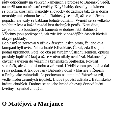
rády odpočinuly na velkých kamenech a protože to Babinský věděl,
nastražil tam na ně ostré cvočky. Když babky dosedly na kámen
i s plnými krosnami, napíchly si cvočky do zadnice tak, že si doma
nemohly ani sednout ke stolu. Babinský se smál, až se za břicho
popadal, ale vždy se babkám bohatě odměnil. Vynořil se za velkého
smíchu z lesa a každé rozdal hrst drobných peněz. Není divu,
že jednomu z louštínských kamenů se dodnes říká Babinský.
Všechny jsou podkopané, jak zde lidé v pozdějších časech hledali
ukryté poklady.
Babinský se zdržoval v křivoklátských lesích proto, že jeho dva
kumpáni byli uvězněni na hradě Křivoklátě. Čekal, zda-li se jim
podaří uprchnout. Poté, co oba při tvrdém výslechu zemřeli, opustil
proslulý lupič náš kraj a už se v něm nikdy neukázal. Nakonec byl
chycen a uvržen do vězení na brněnském Špilberku. Pokusil
se o útěk, ale zlomil si nohu a zchroml. Uviděl v tom prst boží a dal
se na pokání. A tak obávaný Babinský dožil v klášteře v Řepích
u Prahy jako zahradník. Je pochován na tamním hřbitově za zdí,
vedle hrobů zesnulých jeptišek. Lidová pověst udělala z Babinského
hrdinu chudých. Dodnes se na jeho hrobě objevují čerstvé luční
květiny - symbol chudých.
O Matějovi a Marjánce