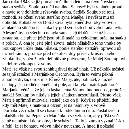
Jaro roku 1848 se již pomalu měnilo na léto a na řevničovském
statku sedláka Soukupa měli napilno. Senoseč byla v plném proudu
a navíc se v dohlednu rýsovala svatba. Sedlák Soukup se totiž
rozhodl, že ožení svého staršího syna Matěje. I nevěstu mu už
dohodil. Bohatá selka Dorňáková byla téměř dva roky vdovou
a mladého silného chasníka by pod svou střechou velmi ráda uvítala.
Alespoň by na všechno nebyla sama. Její tři děti sice už leccos
zastanou, ale přece ještě jsou příliš malé na celodenní práci na statku
a polích. A ona je ještě plná života, takže nějakého toho vnuka by
Soukupovi určitě dala. Sňatku, podle starého statkáře, opravdu už
nic nebránilo, protože před několika dny přišel z krušovického
zámku list, v němž bylo definitivně potvrzeno, že Matěj Soukup byl
nadobro vykoupen z vojny.
Matěj se však na svou ženitbu díval úplně jinak. Už několik měsíců
se tajně scházel s Marjánkou Čechovou. Byla to velmi pěkná
a hodná dívka, o rok mladší než Matěj, ale, bohužel, z nuzné
chalupy. Její rodiče neměli ani pole, ani kravku, natož pak koně.
Marjánka věděla, že jejich láska nemá žádnou budoucnost, protože
statkář Soukup by nikdy s jejich sňatkem nesouhlasil. Přesto však
Matěje upřímně milovala, stejně jako on ji. Když se přiblížil den,
kdy měl Matěj s matkou a otcem jet na námluvy k vdově
Dorňákové, rozhodl se chasník k radikálnímu činu. Poslal svého
mladšího bratra Pepka za Marjánkou se vzkazem, aby přišla večer
tajně na místo, kde se obvykle scházeli. Tady jí znovu vyznal lásku
a řekl, že si bohatou vdovu nikdy nevezme. A hned ji požádal