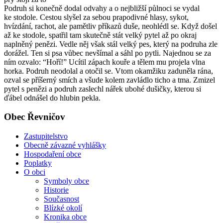
Podruh si konečně dodal odvahy a o nejbližší půlnoci se vydal
ke stodole. Cestou slyšel za sebou prapodivné hlasy, sykot,
hvízdání, rachot, ale pamětliv příkazů duše, neohlédl se. Když došel
až ke stodole, spatřil tam skutečně stát velký pytel až po okraj
naplněný penězi. Vedle něj však stál velký pes, který na podruha zle
dorážel. Ten si psa vůbec nevšímal a sáhl po pytli. Najednou se za
ním ozvalo: “Hoří!” Ucítil zápach kouře a tělem mu projela vlna
horka. Podruh neodolal a otočil se. Vtom okamžiku zaduněla rána,
ozval se příšerný smích a všude kolem zavládlo ticho a tma. Zmizel
pytel s penězi a podruh zaslechl nářek ubohé dušičky, kterou si
ďábel odnášel do hlubin pekla.
Obec Řevničov
Zastupitelstvo
Obecně závazné vyhlášky
Hospodaření obce
Poplatky
O obci
Symboly obce
Historie
Současnost
Blízké okolí
Kronika obce