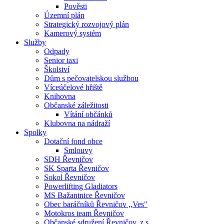
Pověsti
Územní plán
Strategický rozvojový plán
Kamerový systém
Služby
Odpady
Senior taxi
Školství
Dům s pečovatelskou službou
Víceúčelové hřiště
Knihovna
Občanské záležitosti
Vítání občánků
Klubovna na nádraží
Spolky
Dotační fond obce
Smlouvy
SDH Řevničov
SK Sparta Řevničov
Sokol Řevničov
Powerlifting Gladiators
MS Bažantnice Řevničov
Obec baráčníků Řevničov ,,Ves"
Motokros team Řevničov
Občanské sdružení Řevničov, z.s.