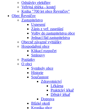
Odstávky elektřiny
Veřejná sbírka - kostel
Kniha "700 let obce Řevničov"
Obec Řevničov
Zastupitelstvo
Usnesení
Zápis z veř. zasedání
Volby do zastupitelstva obce
Jednací řád zastupitelstva
Obecně závazné vyhlášky
Hospodaření obce
Klikací rozpočet
Smlouvy
Poplatky
O obci
Symboly obce
Historie
Současnost
Zdravotnictví
Lékárna
Praktický lékař
Dětský lékař
Doprava
Blízké okolí
Kronika obce