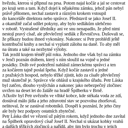
hvězdu, kterou si připnul na prsa. Potom najal kočár a jal se cestovat
po kraji sem a tam. Když dojel k nějakému zámku, jehož pán nebyl
právě přítomen, nechal zastavit a rázným krokem vstoupil
do kanceláře direktora nebo správce. Představil se jako Josef II.
a okamžitě začal udílet pokyny, aby bylo sedlákům ulehčeno
v robotě. Vystrašené úředníky ani ve snu nenapadlo, že před nimi
nestojí pravý císař, ale převlečený sedlák z Řevničova. Dušovali se,
že příkazy budou ihned vykonány. Nakonec si Petr prohlédl ještě
kontribuční knihy a nechal si vyplatit zálohu na daně. To aby měl
na útratu a také na nezbytné výlohy.
Tak jezdil krajem téměř půl roku. Jednoho dne však byl na zámku
v Jenči poznán drábem, který s ním sloužil na vojně u jedné
posádky. Dráb své podezření nahlásil zámeckému správci a ten
za kočárem tajně poslal špeha. Když kočár zastavil u jedné
z pražských hospod, nebylo těžké zjistit, kdo za císaře převlečený
muž skutečně je. Správce vše ohlásil u krajského úřadu. Petr Láska
byl zatčen, dlouho vyslýchán a nakonec jako nebezpečný zločinec
uvržen na deset let do žaláře na hradě Špilberku v Brně.
Ačkoliv byl Petr uvězněn ve vlhké kobce, kde stékala voda ze zdí,
dostával málo jídla a jeho zdravotní stav se pozvolna zhoršoval,
nelitoval, že se zastával robotníků. Dospěl k poznání, že jeho činy
ale byly bez podpory ostatních zbytečné.
Petr Láska dlel ve vězení už pátým rokem, když jednoho dne zavítal
na Špilberk opravdový císař Josef II. Nechal si ukázat kobky vrahů
a dalších těžkých zločinců a nařídil, aby jim bylo trochu v jejich