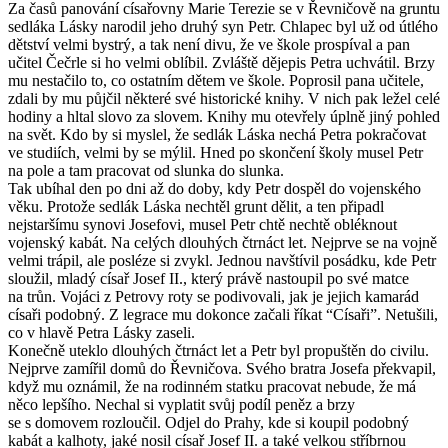
Za časů panování císařovny Marie Terezie se v Řevničově na gruntu
sedláka Lásky narodil jeho druhý syn Petr. Chlapec byl už od útlého
dětství velmi bystrý, a tak není divu, že ve škole prospíval a pan
učitel Čečrle si ho velmi oblíbil. Zvláště dějepis Petra uchvátil. Brzy
mu nestačilo to, co ostatním dětem ve škole. Poprosil pana učitele,
zdali by mu půjčil některé své historické knihy. V nich pak ležel celé
hodiny a hltal slovo za slovem. Knihy mu otevřely úplně jiný pohled
na svět. Kdo by si myslel, že sedlák Láska nechá Petra pokračovat
ve studiích, velmi by se mýlil. Hned po skončení školy musel Petr
na pole a tam pracovat od slunka do slunka.
Tak ubíhal den po dni až do doby, kdy Petr dospěl do vojenského
věku. Protože sedlák Láska nechtěl grunt dělit, a ten připadl
nejstaršímu synovi Josefovi, musel Petr chtě nechtě obléknout
vojenský kabát. Na celých dlouhých čtrnáct let. Nejprve se na vojně
velmi trápil, ale posléze si zvykl. Jednou navštívil posádku, kde Petr
sloužil, mladý císař Josef II., který právě nastoupil po své matce
na trůn. Vojáci z Petrovy roty se podivovali, jak je jejich kamarád
císaři podobný. Z legrace mu dokonce začali říkat “Císaři”. Netušili,
co v hlavě Petra Lásky zaseli.
Konečně uteklo dlouhých čtrnáct let a Petr byl propuštěn do civilu.
Nejprve zamířil domů do Řevničova. Svého bratra Josefa překvapil,
když mu oznámil, že na rodinném statku pracovat nebude, že má
něco lepšího. Nechal si vyplatit svůj podíl peněz a brzy
se s domovem rozloučil. Odjel do Prahy, kde si koupil podobný
kabát a kalhoty, jaké nosil císař Josef II. a také velkou stříbrnou