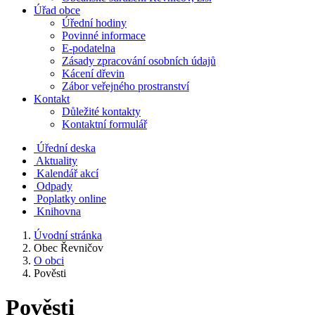
Úřad obce
Úřední hodiny
Povinné informace
E-podatelna
Zásady zpracování osobních údajů
Kácení dřevin
Zábor veřejného prostranství
Kontakt
Důležité kontakty
Kontaktní formulář
Úřední deska
Aktuality
Kalendář akcí
Odpady
Poplatky online
Knihovna
Úvodní stránka
Obec Řevničov
O obci
Pověsti
Pověsti