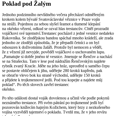
Poklad pod Žalým
Jednoho podzimního nevlídného večera přecházel odměřeným
krokem kolem bývalé Svatováclavské věznice v Praze vojín
na stráži. Pojednou za sebou slyšel šramot a tlumené klepání
na okénko vězení, odkud se ozval hlas trestancův. Chtěl prozradit
vojáčkovi své tajemství.Trestanec pocházel z jedné vesnice nedaleko
Rakovníka. Se zlodějskou bandou spáchal mnoho krádeží, ale zrada
jednoho ze zlodějů způsobila, že je přepadli četníci a on byl
odsouzen k doživotnímu žaláři. Protože byl nemocen a věděl,
že z vězení již nevyjde, pověděl vojáčkovi o uschovaném lupu.
„Pamatujte si dobře jméno té vesnice. Jmenuje se Řenčov a nachází
se na Strašecku. Tam v lese pod nádražím Řenčovským najdete
rybník zvaný Kracle. Jděte na jeho hráz, uprostřed u samého čepu
se postavte obličejem k jihu, udělejte 280 kroků kupředu, pak
se obraťte vlevo bok ku straně východní, udělejte 150 kroků
a přijdete k trojkmennové jedli. Pod tou kopejte a najdete můj
poklad“. Po těch slovech zavřel trestanec
okénko.
Po této události dostal voják dovolenou a učinil vše podle pokynů
neznámého trestance. Při svém pátrání po trojkmenné jedli byl
pozorován knížecím hajným Kožichem, který brzy z nezkušeného
vojína vyzvěděl tajemství o pokladu. Tvrdil mu, že v jeho revíru