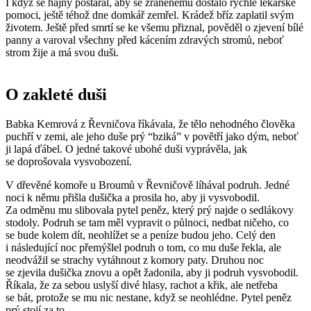
I když se hajný postaral, aby se zraněnému dostalo rychlé lékařské
pomoci, ještě téhož dne domkář zemřel. Krádež bříz zaplatil svým
životem. Ještě před smrtí se ke všemu přiznal, pověděl o zjevení bílé
panny a varoval všechny před kácením zdravých stromů, neboť
strom žije a má svou duši.
O zakleté duši
Babka Kemrová z Řevničova říkávala, že tělo nehodného člověka
puchří v zemi, ale jeho duše prý “bziká” v povětří jako dým, neboť
ji lapá ďábel. O jedné takové ubohé duši vyprávěla, jak
se doprošovala vysvobození.
V dřevěné komoře u Broumů v Řevničově líhával podruh. Jedné
noci k němu přišla dušička a prosila ho, aby ji vysvobodil.
Za odměnu mu slibovala pytel peněz, který prý najde o sedlákovy
stodoly. Podruh se tam měl vypravit o půlnoci, nedbat ničeho, co
se bude kolem dít, neohlížet se a peníze budou jeho. Celý den
i následující noc přemýšlel podruh o tom, co mu duše řekla, ale
neodvážil se strachy vytáhnout z komory paty. Druhou noc
se zjevila dušička znovu a opět žadonila, aby ji podruh vysvobodil.
Říkala, že za sebou uslyší divé hlasy, rachot a křik, ale netřeba
se bát, protože se mu nic nestane, když se neohlédne. Pytel peněz
prý stojí za to