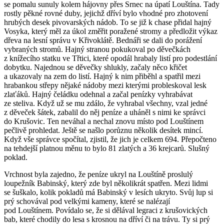
se pomalu sunuly kolem hájovny přes Srnec na úpatí Louštína. Tady
rostly pěkné rovné duby, jejichž dříví bylo vhodné pro zhotovení
hrubých desek pivovarských nádob. To se již k chase přidal hajný
Vosyka, který měl za úkol změřit poražené stromy a předložit výkaz
dřeva na lesní správu v Křivoklátě. Bednáři se dali do porážení
vybraných stromů. Hajný stranou pokukoval po děvečkách
z knížecího statku ve Třtici, které opodál hrabaly listí pro podestlání
dobytku. Najednou se děvečky shlukly, začaly něco křičet
a ukazovaly na zem do listí. Hajný k nim přiběhl a spatřil mezi
hrabankou střepy nějaké nádoby mezi kterými probleskoval lesk
zlaťáků. Hajný čeládku odehnal a začal penízky vyhrabávat
ze steliva. Když už se mu zdálo, že vyhrabal všechny, vzal jedné
z děveček šátek, zabalil do něj peníze a uháněl s nimi ke správci
do Krušovic. Ten neváhal a nechal znovu místo pod Louštínem
pečlivě prohledat. Ještě se našlo porůznu několik desítek mincí.
Když vše správce spočítal, zjistil, že jich je celkem 694. Přepočteno
na tehdejší platnou měnu to bylo 81 zlatých a 36 krejcarů. Slušný
poklad.
Vrchnost byla zajedno, že peníze ukryl na Louštíně proslulý
loupežník Babinský, který zde byl několikrát spatřen. Mezi lidmi
se šuškalo, kolik pokladů má Babinský v lesích ukryto. Svůj lup si
prý schovával pod velkými kameny, které se nalézají
pod Louštínem. Povídalo se, že si dělával legraci z krušovických
bab, které chodily do lesa s krosnou na dříví či na trávu. Ty si prý