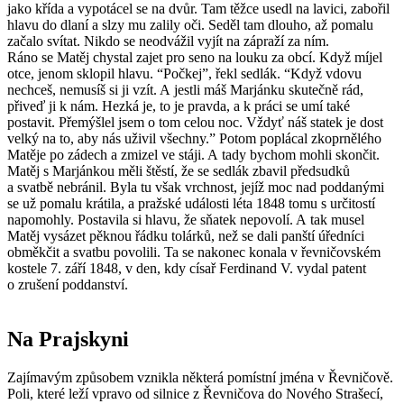
jako křída a vypotácel se na dvůr. Tam těžce usedl na lavici, zabořil
hlavu do dlaní a slzy mu zalily oči. Seděl tam dlouho, až pomalu
začalo svítat. Nikdo se neodvážil vyjít na zápraží za ním.
Ráno se Matěj chystal zajet pro seno na louku za obcí. Když míjel
otce, jenom sklopil hlavu. “Počkej”, řekl sedlák. “Když vdovu
nechceš, nemusíš si ji vzít. A jestli máš Marjánku skutečně rád,
přiveď ji k nám. Hezká je, to je pravda, a k práci se umí také
postavit. Přemýšlel jsem o tom celou noc. Vždyť náš statek je dost
velký na to, aby nás uživil všechny.” Potom poplácal zkoprnělého
Matěje po zádech a zmizel ve stáji. A tady bychom mohli skončit.
Matěj s Marjánkou měli štěstí, že se sedlák zbavil předsudků
a svatbě nebránil. Byla tu však vrchnost, jejíž moc nad poddanými
se už pomalu krátila, a pražské události léta 1848 tomu s určitostí
napomohly. Postavila si hlavu, že sňatek nepovolí. A tak musel
Matěj vysázet pěknou řádku tolárků, než se dali panští úředníci
obměkčit a svatbu povolili. Ta se nakonec konala v řevničovském
kostele 7. září 1848, v den, kdy císař Ferdinand V. vydal patent
o zrušení poddanství.
Na Prajskyni
Zajímavým způsobem vznikla některá pomístní jména v Řevničově.
Poli, které leží vpravo od silnice z Řevničova do Nového Strašecí,