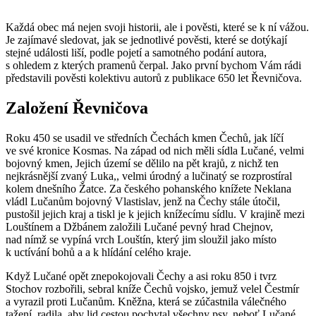
Každá obec má nejen svoji historii, ale i pověsti, které se k ní vážou.
Je zajímavé sledovat, jak se jednotlivé pověsti, které se dotýkají
stejné události liší, podle pojetí a samotného podání autora,
s ohledem z kterých pramenů čerpal. Jako první bychom Vám rádi
představili pověsti kolektivu autorů z publikace 650 let Řevničova.
Založení Řevničova
Roku 450 se usadil ve středních Čechách kmen Čechů, jak líčí
ve své kronice Kosmas. Na západ od nich měli sídla Lučané, velmi
bojovný kmen, Jejich území se dělilo na pět krajů, z nichž ten
nejkrásnější zvaný Luka,, velmi úrodný a lučinatý se rozprostíral
kolem dnešního Žatce. Za českého pohanského knížete Neklana
vládl Lučanům bojovný Vlastislav, jenž na Čechy stále útočil,
pustošil jejich kraj a tiskl je k jejich knížecímu sídlu. V krajině mezi
Louštínem a Džbánem založili Lučané pevný hrad Chejnov,
nad nímž se vypíná vrch Louštín, který jim sloužil jako místo
k uctívání bohů a a k hlídání celého kraje.
Když Lučané opět znepokojovali Čechy a asi roku 850 i tvrz
Stochov rozbořili, sebral kníže Čechů vojsko, jemuž velel Čestmír
a vyrazil proti Lučanům. Kněžna, která se zúčastnila válečného
tažení, radila, aby lid cestou pochytal všechny psy, neboť Lučané,