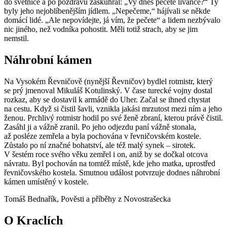
do světnice a po pozdravu zaskuhral: „Vy dnes pečete lívance?“ Ty
byly jeho nejoblíbenějším jídlem. „Nepečeme,“ hájívali se někde
domácí lidé. „Ale nepovídejte, já vím, že pečete“ a lidem nezbývalo
nic jiného, než vodníka pohostit. Měli totiž strach, aby se jim
nemstil.
Náhrobní kámen
Na Vysokém Řevničově (nynější Řevničov) bydlel rotmistr, který
se prý jmenoval Mikuláš Kotulinský. V čase turecké vojny dostal
rozkaz, aby se dostavil k armádě do Uher. Začal se ihned chystat
na cestu. Když si čistil šavli, vznikla jakási mrzutost mezi ním a jeho
ženou. Prchlivý rotmistr hodil po své ženě zbraní, kterou právě čistil.
Zasáhl ji a vážně zranil. Po jeho odjezdu paní vážně stonala,
až posléze zemřela a byla pochována v řevničovském kostele.
Zůstalo po ní značné bohatství, ale též malý synek – sirotek.
V šestém roce svého věku zemřel i on, aniž by se dočkal otcova
návratu. Byl pochován na tomtéž místě, kde jeho matka, uprostřed
řevničovského kostela. Smutnou událost potvrzuje dodnes náhrobní
kámen umístěný v kostele.
Tomáš Bednařík, Pověsti a příběhy z Novostrašecka
O Kraclích