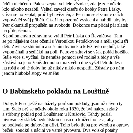
údělu ulehčeno. Pak se zeptal velitele věznice, zda je zde někdo,
kdo nikoho nezabil. Velitel zavedl císaře do kobky Petra Lásky.
Císař se ho zeptal, proč byl uvězněn, a Petr mu se slzami v očích
vypověděl svůj příběh. Císař ho pozorně vyslechl a nařídil, aby byl
Petr okamžitě propuštěn na svobodu. Dokonce mu přidal pár zlatek
na přilepšenou.
S podlomeným zdravím se vrátil Petr Láska do Řevničova. Tam
se po nějakém čase oženil s Veronikou Petráčkovou a měli spolu tři
děti. Živili se sbíráním a sušením bylinek a když bylo nejhůř, také
vypomáhali u sedláků na poli. Petrovo zdraví se však pořád horšilo.
Stále více si vyčítal, že nemůže pomoci své rodině z bídy a vše
zůstává na jeho ženě. Jednoho mrazivého dne vyšel Petr do lesa
na roští a od té doby ho už nikdy nikdo nespatřil. Zůstaly po něm
jenom hluboké stopy ve sněhu.
O Babinského pokladu na Louštíně
Doby, kdy se ještě nacházely porůznu poklady, jsou už dávno ty
tam. Stalo prý se někdy okolo roku 1830, že byl nalezen zlatý
a stříbrný poklad pod Louštínem u Krušovic. Tehdy poslal
pivovarský sládek bednářskou chasu do knížecího lesa, aby
se podívala po dubovém dříví. Toho bylo třeba pro výrobu a opravy
beček, soudků a náčiní ve varně pivovaru. Dva volské potahy