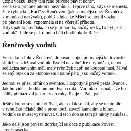
utopit vozku, který tam ráno přivede plavat koně“.
Žena se o příhodě nikomu nezmínila. Teprve ráno, když se rozneslo,
že v rybníčku „Rači“za Řenčovem (jak se nynější obec Řevničov
v minulosti nazývala), poblíž silnice ke Mšeci se utopil vozka
při plavení koní, vzpomněla si na včerejší příhodu.
Když pak to povídala, co se jí přihodilo, každý řekl: „To byl jistě
vodník“. Lidé se pak dlouho báli chodit okolo Rače.
Řenčovský vodník
Ve statku u Iblů v Řenčově, doposud stojící při nynější karlovarské
silnici, se zdržoval vodník. Bydlel na zahrádce u rybníčka, neboť
sedláciza stavením měli malý rybníček např. na koupání husí. Míval
zelený oblek a za kloboukem dlouhé péro jako každý vodník.
Jednou se přišel ohřát do světnice. Hospodyně právě pekla lívance .
Jak ho viděla, hodila mu mu dva na ruku. Vodník se usmál, a že ho
pálily přehazoval je z ruky do ruky, říkaje : „Pájí, pájí“.
Ještě dlouho se chodil ohřívat, ale sedlák se bál, aby se neutopilo
v rybníčku nějaké dítě a proto louži zavezl kamením a hlínou.
Vodník se musel vystěhovat. Od těch dob se tam již nikdy neukázal.
Jako další jsou pověsti dotýkající se obce z publikace Pověsti
novostrašecka.