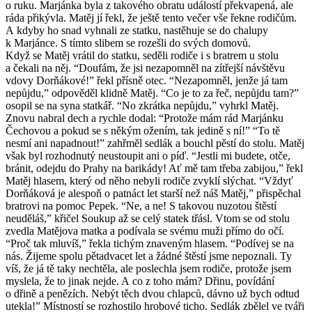
o ruku. Marjánka byla z takového obratu událostí překvapená, ale
ráda přikývla. Matěj jí řekl, že ještě tento večer vše řekne rodičům.
A kdyby ho snad vyhnali ze statku, nastěhuje se do chalupy
k Marjánce. S tímto slibem se rozešli do svých domovů.
Když se Matěj vrátil do statku, seděli rodiče i s bratrem u stolu
a čekali na něj. “Doufám, že jsi nezapomněl na zítřejší návštěvu
vdovy Dorňákové!” řekl přísně otec. “Nezapomněl, jenže já tam
nepůjdu,” odpověděl klidně Matěj. “Co je to za řeč, nepůjdu tam?”
osopil se na syna statkář. “No zkrátka nepůjdu,” vyhrkl Matěj.
Znovu nabral dech a rychle dodal: “Protože mám rád Marjánku
Čechovou a pokud se s někým ožením, tak jedině s ní!” “To tě
nesmí ani napadnout!” zahřměl sedlák a bouchl pěstí do stolu. Matěj
však byl rozhodnutý neustoupit ani o píď. “Jestli mi budete, otče,
bránit, odejdu do Prahy na barikády! Ať mě tam třeba zabijou,” řekl
Matěj hlasem, který od něho nebyli rodiče zvyklí slýchat. “Vždyť
Dorňáková je alespoň o patnáct let starší než náš Matěj,” přispěchal
bratrovi na pomoc Pepek. “Ne, a ne! S takovou nuzotou štěstí
neuděláš,” křičel Soukup až se celý statek třásl. Vtom se od stolu
zvedla Matějova matka a podívala se svému muži přímo do očí.
“Proč tak mluvíš,” řekla tichým znaveným hlasem. “Podívej se na
nás. Žijeme spolu pětadvacet let a žádné štěstí jsme nepoznali. Ty
víš, že já tě taky nechtěla, ale poslechla jsem rodiče, protože jsem
myslela, že to jinak nejde. A co z toho mám? Dřinu, povídání
o dřině a penězích. Nebýt těch dvou chlapců, dávno už bych odtud
utekla!” Místností se rozhostilo hrobové ticho. Sedlák zbělel ve tváři