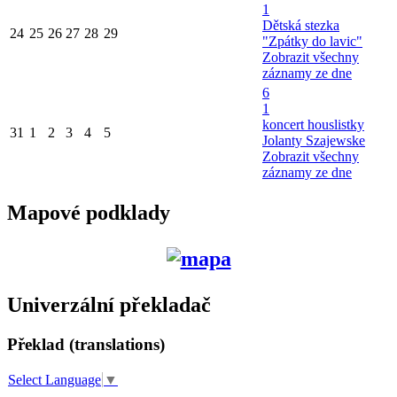
1
Dětská stezka
24
25
26
27
28
29
"Zpátky do lavic"
Zobrazit všechny
záznamy ze dne
6
1
koncert houslistky
31
1
2
3
4
5
Jolanty Szajewske
Zobrazit všechny
záznamy ze dne
Mapové podklady
Univerzální překladač
Překlad (translations)
Select Language
▼