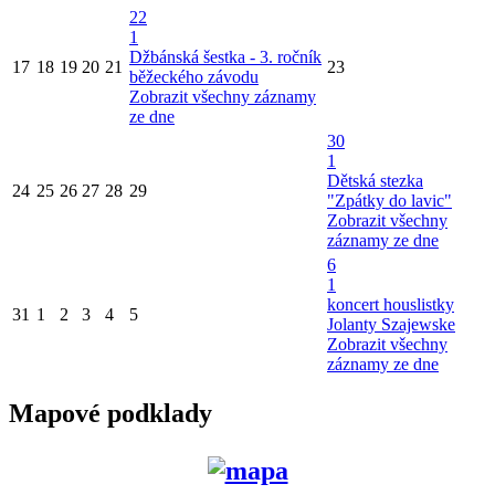
22
1
Džbánská šestka - 3. ročník
17
18
19
20
21
23
běžeckého závodu
Zobrazit všechny záznamy
ze dne
30
1
Dětská stezka
24
25
26
27
28
29
"Zpátky do lavic"
Zobrazit všechny
záznamy ze dne
6
1
koncert houslistky
31
1
2
3
4
5
Jolanty Szajewske
Zobrazit všechny
záznamy ze dne
Mapové podklady