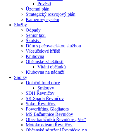
Pověsti
Územní plán
Strategický rozvojový plán
Kamerový systém
Služby
Odpady
Senior taxi
Školství
Dům s pečovatelskou službou
Víceúčelové hřiště
Knihovna
Občanské záležitosti
Vítání občánků
Klubovna na nádraží
Spolky
Dotační fond obce
Smlouvy
SDH Řevničov
SK Sparta Řevničov
Sokol Řevničov
Powerlifting Gladiators
MS Bažantnice Řevničov
Obec baráčníků Řevničov ,,Ves"
Motokros team Řevničov
Občanské sdružení Řevničov, z.s.