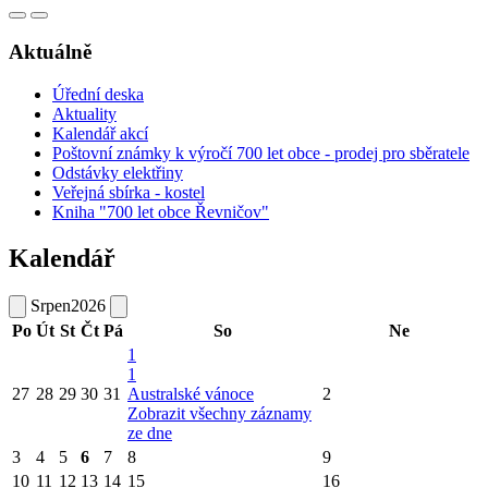
Aktuálně
Úřední deska
Aktuality
Kalendář akcí
Poštovní známky k výročí 700 let obce - prodej pro sběratele
Odstávky elektřiny
Veřejná sbírka - kostel
Kniha "700 let obce Řevničov"
Kalendář
Srpen
2026
Po
Út
St
Čt
Pá
So
Ne
1
1
27
28
29
30
31
Australské vánoce
2
Zobrazit všechny záznamy
ze dne
3
4
5
6
7
8
9
10
11
12
13
14
15
16