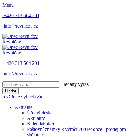
Menu
+420 313 564 201
info@revnicov.cz
Řevničov
Řevničov
+420 313 564 201
info@revnicov.cz
Hledaný výraz
Hledat
rozšířené vyhledávání
Aktuálně
Úřední deska
Aktuality
Kalendář akcí
Poštovní známky k výročí 700 let obce - prodej pro
sběratele