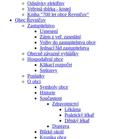
Odstávky elektřiny
Veřejná sbírka - kostel
Kniha "700 let obce Řevničov"
Obec Řevničov
Zastupitelstvo
Usnesení
Zápis z veř. zasedání
Volby do zastupitelstva obce
Jednací řád zastupitelstva
Obecně závazné vyhlášky
Hospodaření obce
Klikací rozpočet
Smlouvy
Poplatky
O obci
Symboly obce
Historie
Současnost
Zdravotnictví
Lékárna
Praktický lékař
Dětský lékař
Doprava
Blízké okolí
Kronika obce